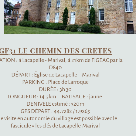
IN DES CRETES
ival, à 21km de FIGEAC par la
40
Lacapelle – Marival
ce de Larroque
: 3h 30
 BALISAGE : jaune
timé : 320m
4.7282 / 1.9265
illage est possible avec le
de Lacapelle-Marival