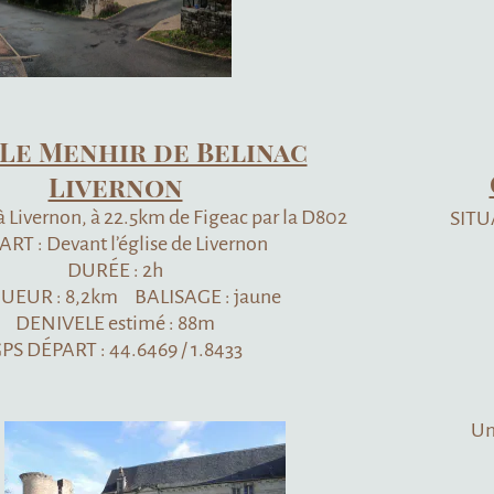
Belinac
GF31 LE CHEM
igeac par la D802
SITUATION : à Lacapelle - Mar
Livernon
D8
DÉPART : Église de 
 : jaune
PARKING : Pla
8m
DURÉE 
.8433
LONGUEUR : 14.3km
DENIVELE es
GPS
DÉPART : 4
Une visite en autonomie du v
fascicule « les clés 