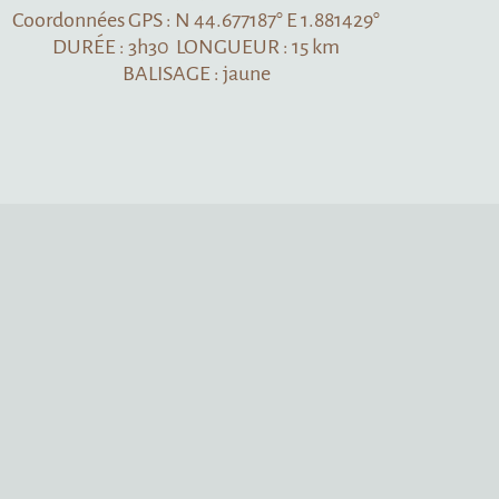
.677187° E 1.881429°
NGUEUR : 15 km
: jaune