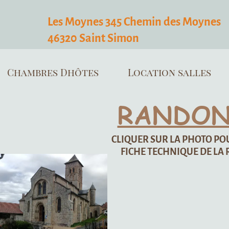
05 65 40 48 90
local_phone
es 345 Chemin des Moynes
06 26 09 98 98
int Simon
s
Location salles
Les Gîtes
G
RANDONNÉES
CLIQUER SUR LA PHOTO POUR OBTENIR LA
FICHE TECHNIQUE DE LA RANDONNEE