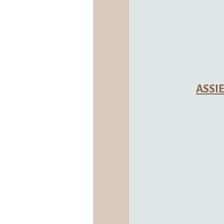
ASSIER A LA découverte
DOLMEN
Niveau de difficulté : t
Départ : Place de l’égli
E 1°52.522’ N 44°4
Distance : 11 
Dénivelé positif :
Durée : 1H10
Carte IGN : 22