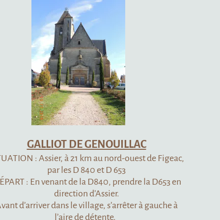
GENOUILLAC
 au nord-ouest de Figeac,
0 et D 653
D840, prendre la D653 en
d’Assier.
lage, s’arrêter à gauche à
détente.