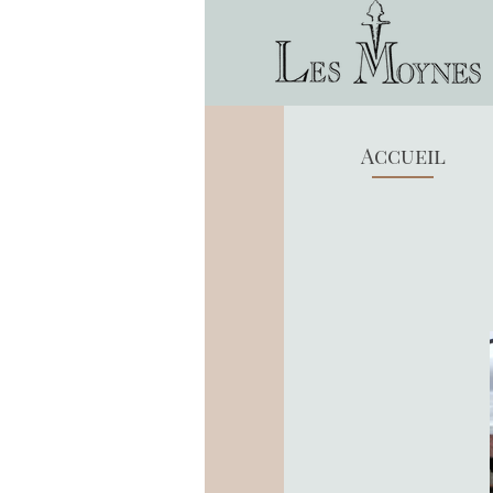
Les Moyn
46320 Sa
Accueil
Chambres Dhôte