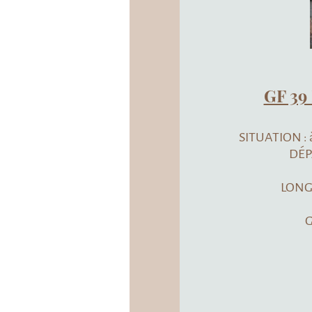
GF 39 Le Menhir de 
Livernon
SITUATION : à Livernon, à 22.5km de F
DÉPART : Devant l’église de 
DURÉE : 2h
LONGUEUR : 8,2km BALISAGE
DENIVELE estimé : 8
GPS
DÉPART : 44.6469 / 1