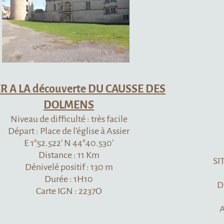
 DU CAUSSE DES
S
rès facile
se à Assier
0.530’
GALLIOT DE 
Km
SITUATION : Assier, à 21 km
 130 m
par les D 84
DÉPART : En venant de la 
37O
direction 
Avant d’arriver dans le vil
l’aire de 